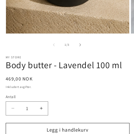
Åpne
Å
medie
m
1
2
av
1
/
3
i
i
modal
m
MY STORE
Body butter - Lavendel 100 ml
Vanlig
469,00 NOK
pris
Inkludert avgifter.
Antall
Senk
Øk
antallet
antallet
for
for
Legg i handlekurv
Body
Body