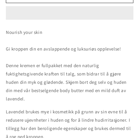
butter
butter
-
-
Lavendel
Lavendel
100
100
ml
ml
Nourish your skin
Gi kroppen din en avslappende og luksuriøs opplevelse!
Denne kremen er fullpakket med den naturlig
fuktighetsgivende kraften til talg, som bidrar til å gjøre
huden din myk og glødende. Skjem bort deg selv og huden
din med vår bestselgende body butter med en mild duft av
lavendel.
Lavendel brukes mye i kosmetikk på grunn av sin evne til å
redusere ujevnheter i huden og for å lindre hudirritasjoner. I
tillegg har den beroligende egenskaper og brukes dermed til
å roe ned kroppen.