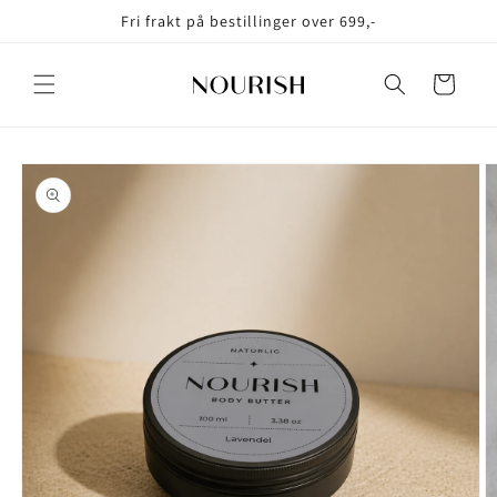
Gå videre
Fri frakt på bestillinger over 699,-
til
innholdet
Handlekurv
pp til
oduktinformasjon